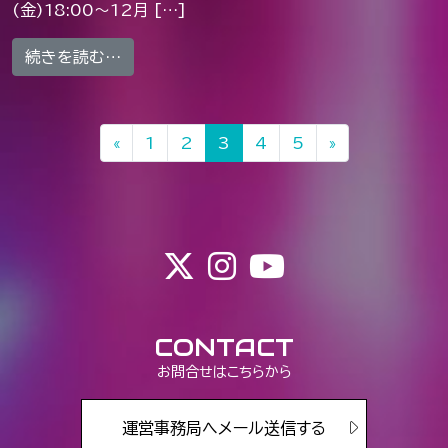
(金)18:00〜12月 […]
from 【夢喰NEON】DVD『夢喰NEON 2n
続きを読む…
投稿ナビゲーション
«
1
2
3
4
5
»
CONTACT
お問合せはこちらから
運営事務局へメール送信する