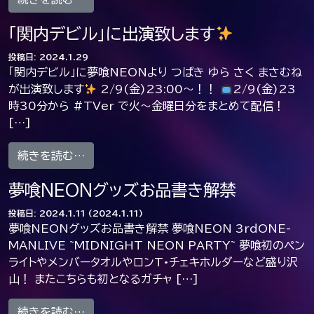
「関内デビル」に出演致します
投稿日:
2024.1.29
「関内デビル」に夢喰NEONより つばき ゆら さく まさむね
が出演致します
2/9(金)23:00〜！！
2/9(金)23
時30分から #TVer で火～金曜日分をまとめて配信！
[…]
from 「関内デビル」に出演致します
続きを読む…
夢喰NEONグッズお品書き解禁
投稿日:
2024.1.11
(2024.1.11)
夢喰NEONグッズお品書き解禁 夢喰NEON 3rdONE-
MANLIVE ~MIDNIGHT NEON PARTY~ 夢喰初のペン
ライトやメンバータオルやロンT•チェキホルダーなど盛り沢
山！ またこちらも初となるガチャ […]
from 夢喰NEONグッズお品書き解禁
続きを読む…