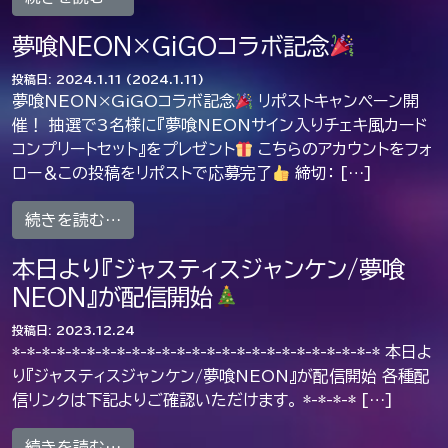
夢喰NEON×GiGOコラボ記念
投稿日:
2024.1.11
(2024.1.11)
夢喰NEON×GiGOコラボ記念
リポストキャンペーン開
催！ 抽選で3名様に『夢喰NEONサイン入りチェキ風カード
コンプリートセット』をプレゼント
こちらのアカウントをフォ
ロー＆この投稿をリポストで応募完了
締切： […]
from 夢喰NEON×GiGOコラボ記念
続きを読む…
本日より『ジャスティスジャンケン/夢喰
NEON』が配信開始
投稿日:
2023.12.24
*-*-*-*-*-*-*-*-*-*-*-*-*-*-*-*-*-*-*-*-*-*-*-*-* 本日よ
り『ジャスティスジャンケン/夢喰NEON』が配信開始 各種配
信リンクは下記よりご確認いただけます。 *-*-*-* […]
from 本日より『ジャスティスジャンケン/夢喰
続きを読む…