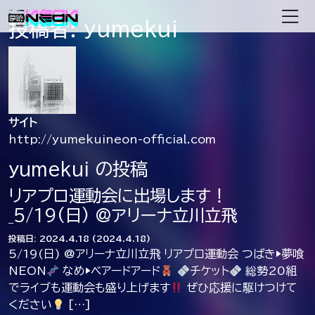
メインナビゲーション
投稿者:
yumekui
サイト
http://yumekuineon-official.com
yumekui の投稿
リアプロ運動会に出場します！
_5/19(日) @アリーナ立川立飛
投稿日:
2024.4.18
(2024.4.18)
5/19(日) @アリーナ立川立飛 リアプロ運動会 つばき▶︎夢喰
NEON
なめ▶︎ベアードアード
チケット
総勢20組
でライブも運動会も盛り上げます
ぜひ応援に駆けつけて
ください
[…]