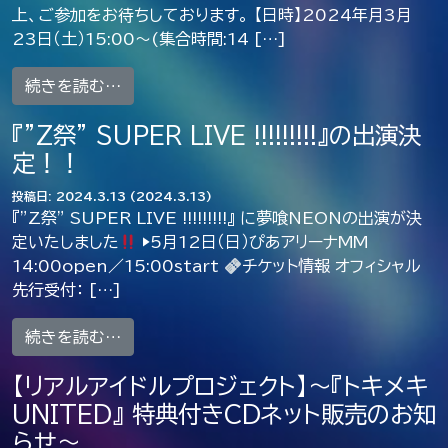
上、ご参加をお待ちしております。 【日時】2024年月3月
23日（土）15:00〜(集合時間:14 […]
from 3月23日シングル『トキメキUNITED
続きを読む…
『”Z祭” SUPER LIVE !!!!!!!!!』の出演決
定！！
投稿日:
2024.3.13
(2024.3.13)
『”Z祭” SUPER LIVE !!!!!!!!!』 に夢喰NEONの出演が決
定いたしました
▶︎5月12日（日）ぴあアリーナMM
14:00open／15:00start
チケット情報 オフィシャル
先行受付： […]
from 『”Z祭” SUPER LIVE !!!!!!!!!』の
続きを読む…
【リアルアイドルプロジェクト】〜『トキメキ
UNITED』 特典付きCDネット販売のお知
らせ〜