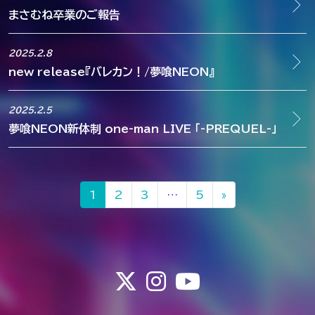
まさむね卒業のご報告
2025.2.8
new release『バレカン！/夢喰NEON』
2025.2.5
夢喰NEON新体制 one-man LIVE 「-PREQUEL-」
投稿ナビゲーション
1
2
3
…
5
»