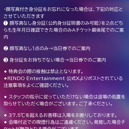
・顔写真付き身分証をお忘れになった場合は、下記の対応と
させていただきます
❶ 顔写真なし身分証（公的身分証明書のみ可能）を2点どち
らも生年月日確認できた場合のみAチケット最後尾でのご案
内
❷ 顔写真なし１点のみ→当日券でのご案内
❸ 身分証をお持ちでない場合→当日券でのご案内
⚫︎ 特典会の際の接触は禁止となります。
⚫︎RINDO Entertainment 公式Xよりポストされている
注意事項をよくご確認ください。
⚫︎ スタッフの指示に従っていただけない場合は退場の処置を
取らせていただく場合がございます。ご了承ください。
⚫︎ 37.5℃を超えるお客様は入場をお断りしております。
⚫︎ 会場付近での喫煙行為はご遠慮ください。発覚した場合チ