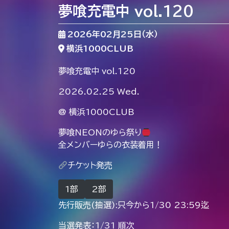
夢喰充電中 vol.120
2026年02月25日（水）
横浜1000CLUB
夢喰充電中 vol.120
2026.02.25 Wed.
@ 横浜1000CLUB
夢喰NEONのゆら祭り
全メンバーゆらの衣装着用！
チケット発売
1部
2部
先行販売(抽選):只今から1/30 23:59迄
当選発表：1/31 順次