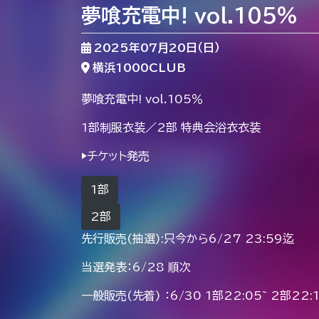
夢喰充電中! vol.105％
2025年07月20日（日）
横浜1000CLUB
夢喰充電中! vol.105％
1部制服衣装／2部 特典会浴衣衣装
▶︎チケット発売
1部
2部
先行販売(抽選):只今から6/27 23:59迄
当選発表：6/28 順次
一般販売(先着) ：6/30 1部22:05~ 2部22:1