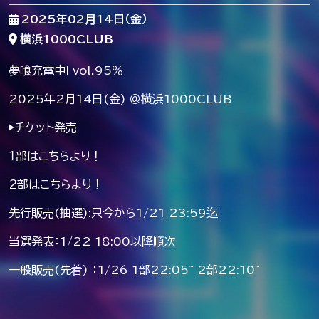
2025年02月14日（金）
横浜1000CLUB
夢喰充電中! vol.95％
2025年2月14日(金) ＠横浜1000CLUB
▶︎チケット発売
１部はこちらより！
２部はこちらより！
先行販売(抽選):只今から1/21 23:59迄
当選発表：1/22 18:00以降順次
一般販売(先着) ：1/26 1部22:05~ 2部22:10~