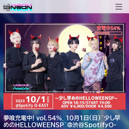
メインナビゲーション
夢喰充電中! vol.5４％_ 10月1日(日)~少し早
めのHELLOWEENSP~@渋谷SpotifyO-