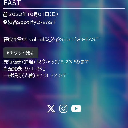
EAST
2023年10月01日（日）
渋谷SpotifyO-EAST
夢喰充電中! vol.5４％_渋谷SpotifyO-EAST
▶︎チケット発売
先行販売(抽選):只今から9/8 23:59まで
当選発表:~9/11予定
一般販売(先着):9/13 22:05~