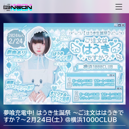
メインナビゲーション
夢喰充電中! はうき生誕祭 〜ご注文ははうきで
すか？〜2月24日(土) ＠横浜1000CLUB