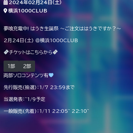
2024年02月24日（土）
横浜1000CLUB
夢喰充電中! はうき生誕祭 〜ご注文ははうきですか？〜
2月24日(土) ＠横浜1000CLUB
チケットはこちらから
１部
２部
両部ソロコンテンツ有
先行販売(抽選)：1/7 23:59まで
当選発表：~1/9予定
一般販売(先着)：1/11 22:05~ 22:10~