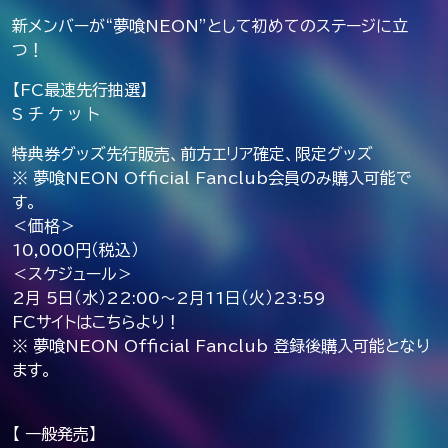
新メンバーが“夢喰NEON”として初めてのステージに立
つ！
【FC最速先行抽選】
S チ ケ ッ ト
特典券グッズ先行販売、前方エリア確定、限定グッズ
※ 夢喰NEON Official Fanclub会員のみ購入可能で
す。
＜価格＞
10,000円（税込）
＜スケジュール＞
2月 5日（水）22:00～2月11日（火）23:59
FCサイトはこちらより！
※ 夢喰NEON Official Fanclub 登録後購入可能となり
ます。
【 一般発売】