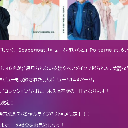
しっく」「Scapegoat」「▷ せーぶぽいんと」「Poltergei
より、46名が普段見られない衣装やヘアメイクで彩られた、美麗な
ビューも収録された、大ボリューム144ページ。
たっぷり“コレクション”された、永久保存版の一冊となります！
催決定！
て、発売記念スペシャルライブの開催が決定！！！
ます。この機会をお見逃しなく！