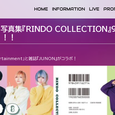
HOME
INFORMATION
LIVE
PRO
真集『RINDO COLLECTION
！！！
tainment」と雑誌『JUNON』がコラボ！