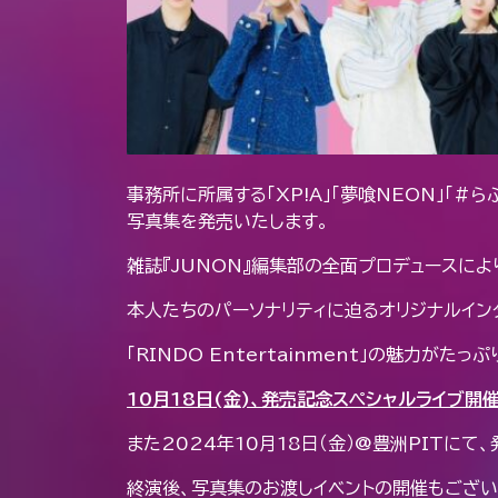
事務所に所属する「XP!A」「夢喰NEON」「#らぶ
写真集を発売いたします。
雑誌『JUNON』編集部の全面プロデュースに
本人たちのパーソナリティに迫るオリジナルインタ
「RINDO Entertainment」の魅力が
10
月18日(金)、発売記念スペシャルライブ開
また2024年10月18日（金）@豊洲PITに
終演後、写真集のお渡しイベントの開催もござい