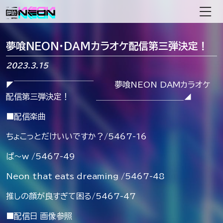
メインナビゲーション
夢喰NEON・DAMカラオケ配信第三弾決定！
2023.3.15
◤￣￣￣￣￣￣￣￣￣￣ 夢喰NEON DAMカラオケ
配信第三弾決定！ ＿＿＿＿＿＿＿＿＿＿＿◢
■配信楽曲
ちょこっとだけいいですか？/5467-16
ぱ〜w /5467-49
Neon that eats dreaming /5467-48
推しの顔が良すぎて困る/5467-47
■配信日 画像参照